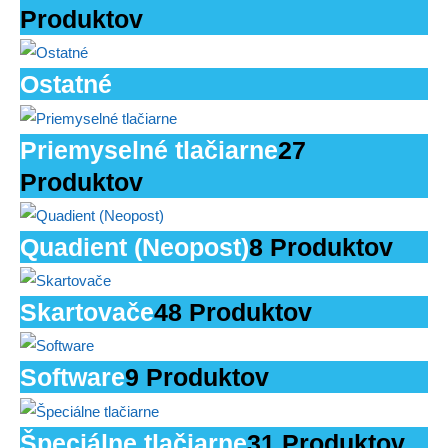
Produktov
Ostatné
Priemyselné tlačiarne
27
Produktov
Quadient (Neopost)
8 Produktov
Skartovače
48 Produktov
Software
9 Produktov
Špeciálne tlačiarne
31 Produktov