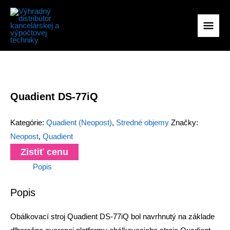
Preskočiť
na
Hlav
obsah
Men
Quadient DS-77iQ
Kategórie:
Quadient (Neopost)
,
Stredné objemy
Značky:
Neopost
,
Quadient
Zistiť cenu
Popis
Popis
Obálkovací stroj Quadient DS-77iQ bol navrhnutý na základe