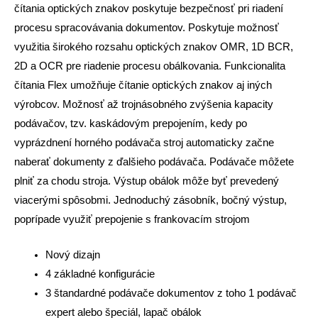
čítania optických znakov poskytuje bezpečnosť pri riadení
procesu spracovávania dokumentov. Poskytuje možnosť
využitia širokého rozsahu optických znakov OMR, 1D BCR,
2D a OCR pre riadenie procesu obálkovania. Funkcionalita
čítania Flex umožňuje čítanie optických znakov aj iných
výrobcov. Možnosť až trojnásobného zvýšenia kapacity
podávačov, tzv. kaskádovým prepojením, kedy po
vyprázdnení horného podávača stroj automaticky začne
naberať dokumenty z ďalšieho podávača. Podávače môžete
plniť za chodu stroja. Výstup obálok môže byť prevedený
viacerými spôsobmi. Jednoduchý zásobník, bočný výstup,
poprípade využiť prepojenie s frankovacím strojom
Nový dizajn
4 základné konfigurácie
3 štandardné podávače dokumentov z toho 1 podávač
expert alebo špeciál, lapač obálok