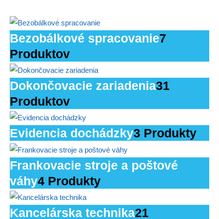
Bezobálkové spracovanie
7
Produktov
Dokončovacie zariadenia
31
Produktov
Evidencia dochádzky
3 Produkty
Frankovacie stroje a poštové
váhy
4 Produkty
Kancelárska technika
21