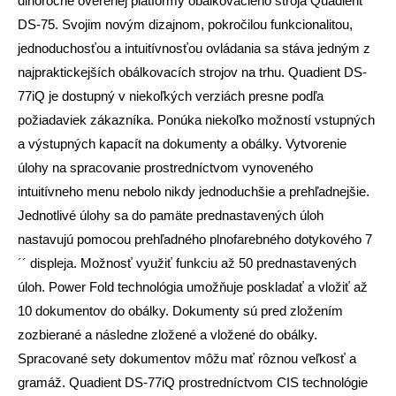
dlhoročne overenej platformy obálkovacieho stroja Quadient
DS-75. Svojim novým dizajnom, pokročilou funkcionalitou,
jednoduchosťou a intuitívnosťou ovládania sa stáva jedným z
najpraktickejších obálkovacích strojov na trhu. Quadient DS-
77iQ je dostupný v niekoľkých verziách presne podľa
požiadaviek zákazníka. Ponúka niekoľko možností vstupných
a výstupných kapacít na dokumenty a obálky. Vytvorenie
úlohy na spracovanie prostredníctvom vynoveného
intuitívneho menu nebolo nikdy jednoduchšie a prehľadnejšie.
Jednotlivé úlohy sa do pamäte prednastavených úloh
nastavujú pomocou prehľadného plnofarebného dotykového 7
´´ displeja. Možnosť využiť funkciu až 50 prednastavených
úloh. Power Fold technológia umožňuje poskladať a vložiť až
10 dokumentov do obálky. Dokumenty sú pred zložením
zozbierané a následne zložené a vložené do obálky.
Spracované sety dokumentov môžu mať rôznou veľkosť a
gramáž. Quadient DS-77iQ prostredníctvom CIS technológie