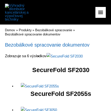
Preskočiť
na
Hlav
obsah
Men
Domov
Produkty
Bezobálkové spracovanie
Bezobálkové spracovanie dokumentov
Bezobálkové spracovanie dokumentov
Zobrazuje sa 6 výsledkov
SecureFold SF2030
SecureFold SF2055s