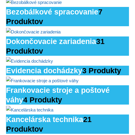
Bezobálkové spracovanie
7
Produktov
Dokončovacie zariadenia
31
Produktov
Evidencia dochádzky
3 Produkty
Frankovacie stroje a poštové
váhy
4 Produkty
Kancelárska technika
21
Produktov