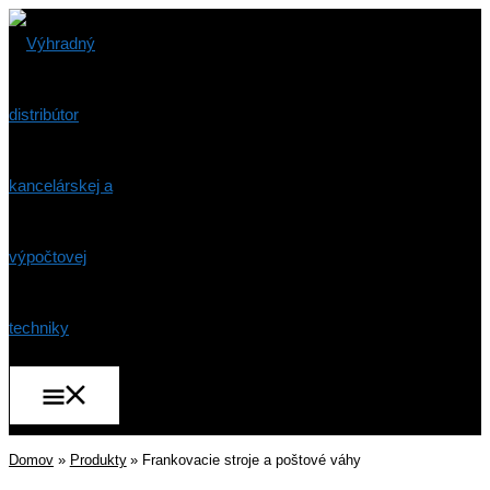
Preskočiť
na
obsah
Hlavné
Menu
Domov
Produkty
Frankovacie stroje a poštové váhy