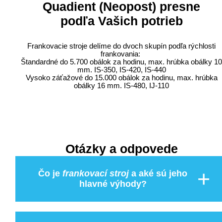
Quadient (Neopost) presne
podľa Vašich potrieb
Frankovacie stroje delíme do dvoch skupín podľa rýchlosti
frankovania:
Štandardné do 5.700 obálok za hodinu, max. hrúbka obálky 10
mm. IS-350, IS-420, IS-440
Vysoko záťažové do 15.000 obálok za hodinu, max. hrúbka
obálky 16 mm. IS-480, IJ-110
Otázky a odpovede
Čo je
frankovací stroj
a aké sú jeho
hlavné výhody?