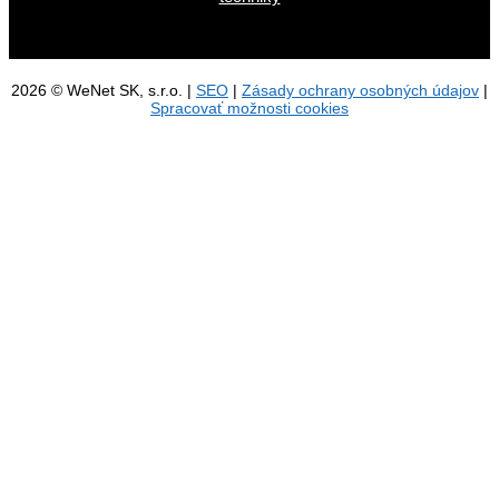
2026 © WeNet SK, s.r.o. |
SEO
|
Zásady ochrany osobných údajov
|
Spracovať možnosti cookies