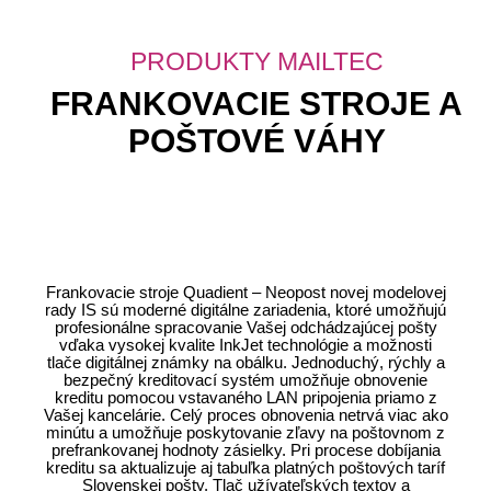
PRODUKTY MAILTEC
FRANKOVACIE STROJE A
POŠTOVÉ VÁHY
Frankovacie stroje Quadient – Neopost novej modelovej
rady IS sú moderné digitálne zariadenia, ktoré umožňujú
profesionálne spracovanie Vašej odchádzajúcej pošty
vďaka vysokej kvalite InkJet technológie a možnosti
tlače digitálnej známky na obálku. Jednoduchý, rýchly a
bezpečný kreditovací systém umožňuje obnovenie
kreditu pomocou vstavaného LAN pripojenia priamo z
Vašej kancelárie. Celý proces obnovenia netrvá viac ako
minútu a umožňuje poskytovanie zľavy na poštovnom z
prefrankovanej hodnoty zásielky. Pri procese dobíjania
kreditu sa aktualizuje aj tabuľka platných poštových taríf
Slovenskej pošty. Tlač užívateľských textov a