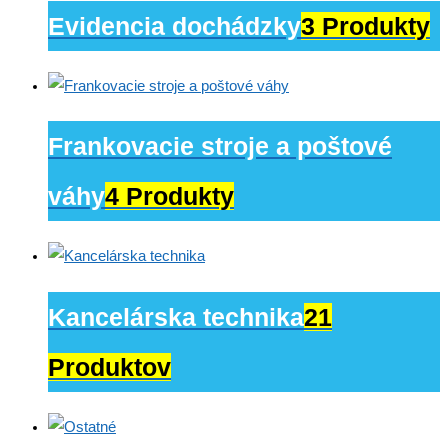
Evidencia dochádzky
3 Produkty
Frankovacie stroje a poštové
váhy
4 Produkty
Kancelárska technika
21
Produktov