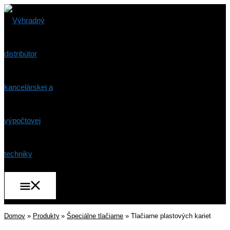
Preskočiť
na
obsah
Hlavné
Menu
Domov
Produkty
Špeciálne tlačiarne
Tlačiarne plastových kariet