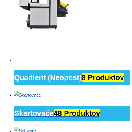
Quadient (Neopost)
8 Produktov
Skartovače
48 Produktov