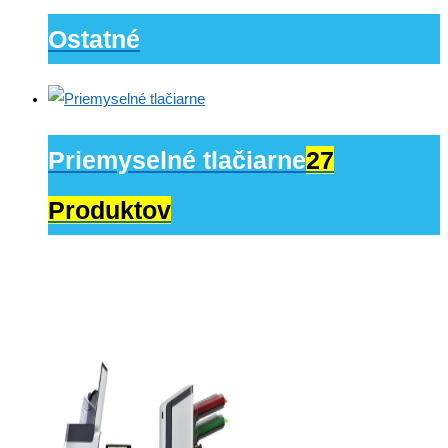
Ostatné
Priemyselné tlačiarne
27
Produktov