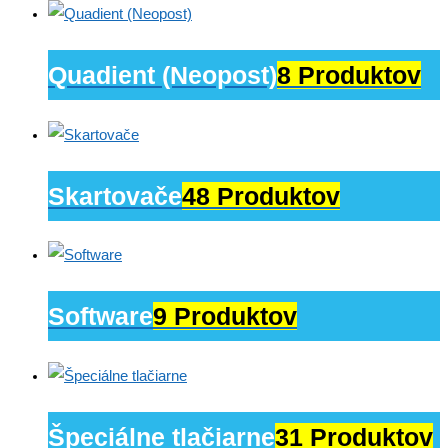
Quadient (Neopost)
8 Produktov
Skartovače
48 Produktov
Software
9 Produktov
Špeciálne tlačiarne
31 Produktov