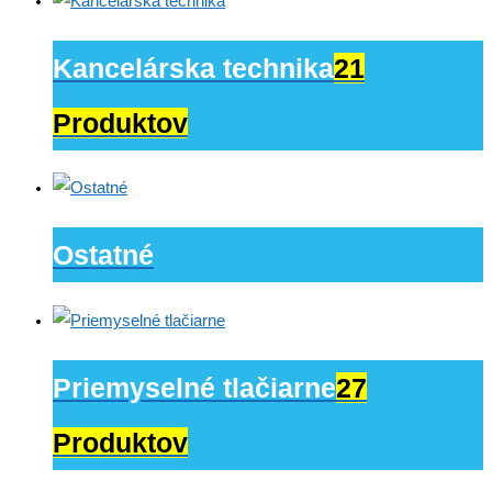
Kancelárska technika
21
Produktov
Ostatné
Priemyselné tlačiarne
27
Produktov