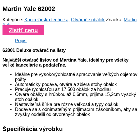
Martin Yale 62002
Kategórie:
Kancelárska technika
,
Otvárače obálok
Značka:
Martin
Yale
Zistiť cenu
Popis
62001 Deluxe otvárač na listy
Najväčší otvárač listov od Martina Yale, ideálny pre všetky
veľké kancelárie a podateľne.
Ideálne pre vysokorýchlostné spracovanie veľkých objemov
pošty
Automaticky podáva, otvára a zbiera stohy obálok
Pracuje rýchlosťou až 17 500 obálok za hodinu
Otvára obálky s hrúbkou až 0,6mm, prijíma 15,2cm vysoký
stoh obálok
Nastaviteľná šírka pre rôzne veľkosti a typy obálok
Dodáva sa s odnímateľným prijímacím zásobníkom, aby sa
zvyšky oddelili od otvorených obálok
Špecifikácia výrobku