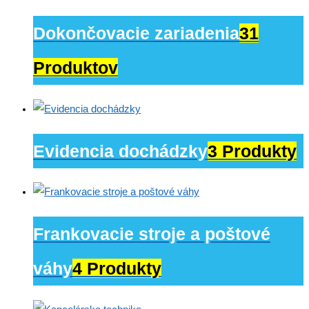
Dokončovacie zariadenia
31
Produktov
Evidencia dochádzky
3 Produkty
Frankovacie stroje a poštové
váhy
4 Produkty