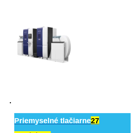
Priemyselné tlačiarne
27