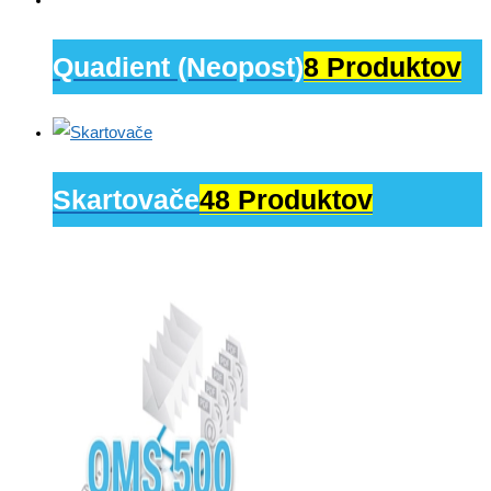
Quadient (Neopost)
8 Produktov
Skartovače
48 Produktov