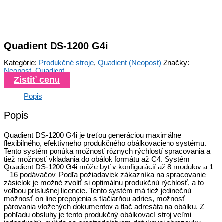
Quadient DS-1200 G4i
Kategórie:
Produkčné stroje
,
Quadient (Neopost)
Značky:
Neopost
,
Quadient
Zistiť cenu
Popis
Popis
Quadient DS-1200 G4i je treťou generáciou maximálne
flexibilného, efektívneho produkčného obálkovacieho systému.
Tento systém ponúka možnosť rôznych rýchlostí spracovania a
tiež možnosť vkladania do obálok formátu až C4. Systém
Quadient DS-1200 G4i môže byť v konfigurácií až 8 modulov a 1
– 16 podávačov. Podľa požiadaviek zákazníka na spracovanie
zásielok je možné zvoliť si optimálnu produkčnú rýchlosť, a to
voľbou príslušnej licencie. Tento systém má tiež jedinečnú
možnosť on line prepojenia s tlačiarňou adries, možnosť
párovania vložených dokumentov a tlač adresáta na obálku. Z
pohľadu obsluhy je tento produkčný obálkovací stroj veľmi