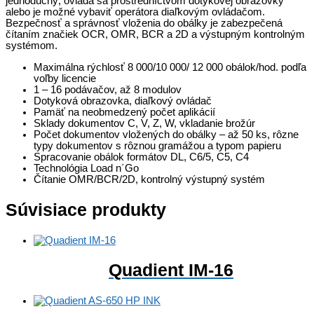
jednoduchý, ovláda sa prostredníctvom dotykovej obrazovky
alebo je možné vybaviť operátora diaľkovým ovládačom.
Bezpečnosť a správnosť vloženia do obálky je zabezpečená
čítaním značiek OCR, OMR, BCR a 2D a výstupným kontrolným
systémom.
Maximálna rýchlosť 8 000/10 000/ 12 000 obálok/hod. podľa
voľby licencie
1 – 16 podávačov, až 8 modulov
Dotyková obrazovka, diaľkový ovládač
Pamäť na neobmedzený počet aplikácií
Sklady dokumentov C, V, Z, W, vkladanie brožúr
Počet dokumentov vložených do obálky – až 50 ks, rôzne
typy dokumentov s rôznou gramážou a typom papieru
Spracovanie obálok formátov DL, C6/5, C5, C4
Technológia Load n´Go
Čítanie OMR/BCR/2D, kontrolný výstupný systém
Súvisiace produkty
Quadient IM-16