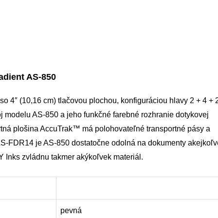
adient AS-850
so 4″ (10,16 cm) tlačovou plochou, konfiguráciou hlavy 2 + 4 + 
roj modelu AS-850 a jeho funkčné farebné rozhranie dotykovej
ortná plošina AccuTrak™ má polohovateľné transportné pásy a
m AS-FDR14 je AS-850 dostatočne odolná na dokumenty akejkoľv
Y Inks zvládnu takmer akýkoľvek materiál.
pevná