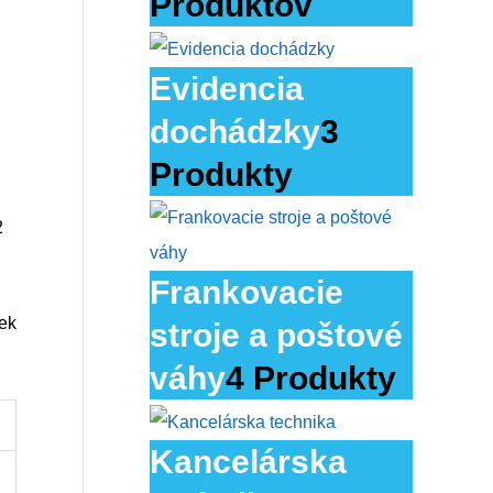
Produktov
Evidencia
dochádzky
3
Produkty
2
Frankovacie
ek
stroje a poštové
váhy
4 Produkty
Kancelárska