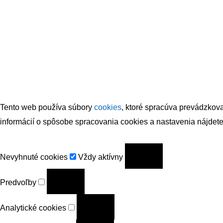
Tento web používa súbory
cookies
, ktoré spracúva prevádzkova
informácií o spôsobe spracovania cookies a nastavenia nájde
Nevyhnuté
Nevyhnuté cookies
Vždy aktívny
cookies
Predvoľby
Predvoľby
Analytické
Analytické cookies
cookies