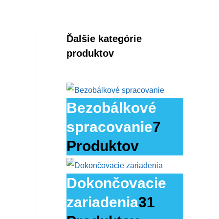
Ďalšie kategórie
produktov
Bezobálkové
spracovanie
7
Produktov
Dokončovacie
zariadenia
31