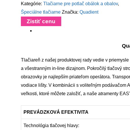
Kategórie:
Tlačiarne pre potlač obálok a obalov
,
Špeciálne tlačiarne
Značka:
Quadient
Zistiť cenu
Qu
Tlačiareň z našej produktovej rady vedie v priemysle 
a všestranným in-line dizajnom. Pokročilý tlačový st
obrazovky je najlepším priateľom operátora. Transp
vodiace lišty. V kombinácii s voliteľným podávačo
veľkosti, ktoré môžete založiť, a naše atramenty EAS
PREVÁDZKOVÁ EFEKTIVITA
Technológia tlačovej hlavy: