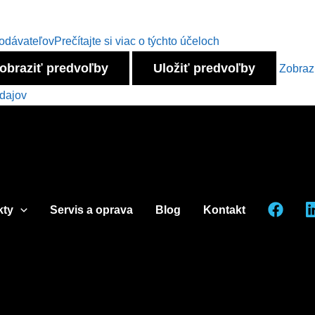
dodávateľov
Prečítajte si viac o týchto účeloch
obraziť predvoľby
Uložiť predvoľby
Zobraz
dajov
kty
Servis a oprava
Blog
Kontakt