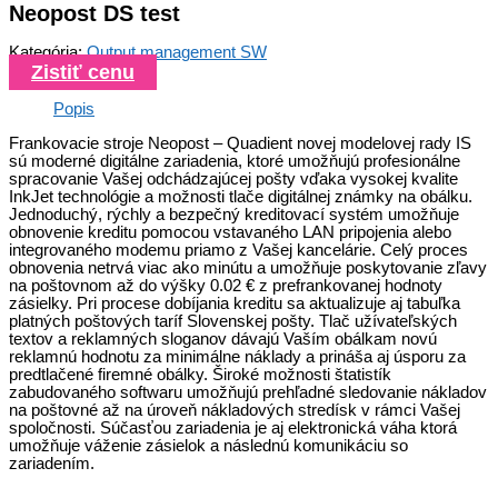
Neopost DS test
Kategória:
Output management SW
Zistiť cenu
Popis
Frankovacie stroje Neopost – Quadient novej modelovej rady IS
sú moderné digitálne zariadenia, ktoré umožňujú profesionálne
spracovanie Vašej odchádzajúcej pošty vďaka vysokej kvalite
InkJet technológie a možnosti tlače digitálnej známky na obálku.
Jednoduchý, rýchly a bezpečný kreditovací systém umožňuje
obnovenie kreditu pomocou vstavaného LAN pripojenia alebo
integrovaného modemu priamo z Vašej kancelárie. Celý proces
obnovenia netrvá viac ako minútu a umožňuje poskytovanie zľavy
na poštovnom až do výšky 0.02 € z prefrankovanej hodnoty
zásielky. Pri procese dobíjania kreditu sa aktualizuje aj tabuľka
platných poštových taríf Slovenskej pošty. Tlač užívateľských
textov a reklamných sloganov dávajú Vaším obálkam novú
reklamnú hodnotu za minimálne náklady a prináša aj úsporu za
predtlačené firemné obálky. Široké možnosti štatistík
zabudovaného softwaru umožňujú prehľadné sledovanie nákladov
na poštovné až na úroveň nákladových stredísk v rámci Vašej
spoločnosti. Súčasťou zariadenia je aj elektronická váha ktorá
umožňuje váženie zásielok a následnú komunikáciu so
zariadením.