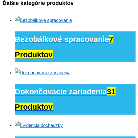
Ďalšie kategórie produktov
Bezobálkové spracovanie
7
Produktov
Dokončovacie zariadenia
31
Produktov