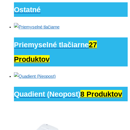
Ostatné
Priemyselné tlačiarne
27
Produktov
Quadient (Neopost)
8 Produktov