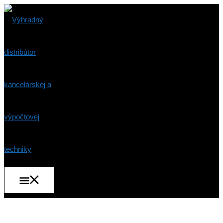
Preskočiť
na
obsah
Hlavné
Menu