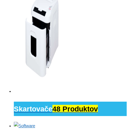
Skartovače
48 Produktov