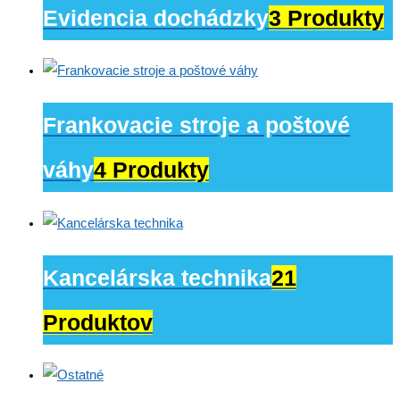
Evidencia dochádzky
3 Produkty
Frankovacie stroje a poštové
váhy
4 Produkty
Kancelárska technika
21
Produktov