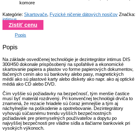
komore
Kategórie:
Skartovače
,
Fyzické ničenie dátových nosičov
Značka:
intimus
Zistiť cenu
Popis
Popis
Na základe osvedčenej technológie je dezintegrátor intimus DIS
300/450 dokonale prispôsobený na spoľahlivé a ekonomické
skartovanie papiera a plastov vo forme papierových dokumentov,
tlačených cenín ako sú bankovky alebo pasy, magnetických
médií ako sú plastové karty alebo diskety ako napr. ako aj optické
médiá ako CD alebo DVD.
Čím vyššie sú požiadavky na bezpečnosť, tým menšie častice
musí byť materiál rozdrvený. Pri konvenčnej technológii drviča to
znamená, že rezacie hriadele sú čoraz jemnejšie a tým aj
náchylnejšie na poškodenie a opotrebovanie. Dezintegrátory
vyhovujú súčasnému trendu vyšších bezpečnostných
požiadaviek pre priemyselných používateľov a dopytu po
najvyššej bezpečnosti pre vládne sídla a tlačiarne bankoviek pri
vysokých výkonoch.