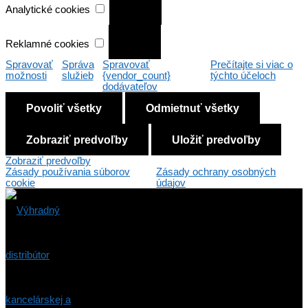
cookies
Analytické cookies
Reklamné
cookies
Reklamné cookies
Spravovať
Správa
Spravovať
Prečítajte si viac o
možnosti
služieb
{vendor_count}
týchto účeloch
dodávateľov
Povoliť všetky
Odmietnuť všetky
Zobraziť predvoľby
Uložiť predvoľby
Zobraziť predvoľby
Zásady používania súborov
Zásady ochrany osobných
cookie
údajov
Preskočiť
na
obsah