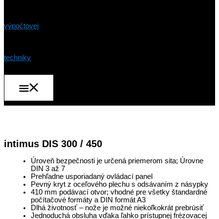
Hlavné
Menu
intimus DIS 300 / 450
Úroveň bezpečnosti je určená priemerom sita; Úrovne
DIN 3 až 7
Prehľadne usporiadaný ovládací panel
Pevný kryt z oceľového plechu s odsávaním z násypky
410 mm podávací otvor; vhodné pre všetky štandardné
počítačové formáty a DIN formát A3
Dlhá životnosť – nože je možné niekoľkokrát prebrúsiť
Jednoduchá obsluha vďaka ľahko prístupnej frézovacej