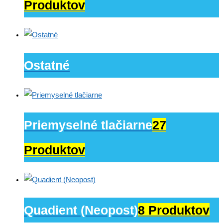
Produktov
Ostatné
Priemyselné tlačiarne
27
Produktov
Quadient (Neopost)
8 Produktov