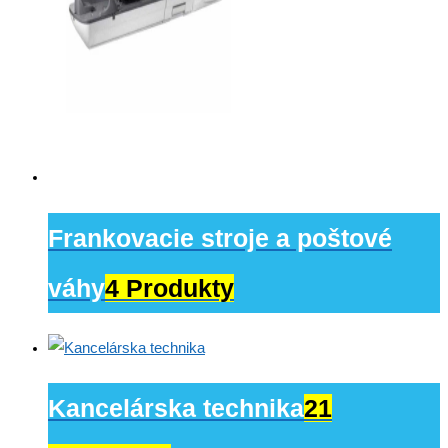
Frankovacie stroje a poštové
váhy
4 Produkty
Kancelárska technika
21