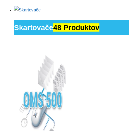
Skartovače
48 Produktov