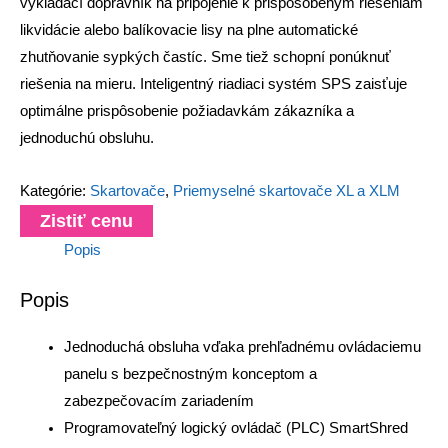
vykladací dopravník na pripojenie k prispôsobeným riešeniam
likvidácie alebo balíkovacie lisy na plne automatické
zhutňovanie sypkých častíc. Sme tiež schopní ponúknuť
riešenia na mieru. Inteligentný riadiaci systém SPS zaisťuje
optimálne prispôsobenie požiadavkám zákazníka a
jednoduchú obsluhu.
Kategórie:
Skartovače
,
Priemyselné skartovače XL a XLM
Zistiť cenu
Popis
Popis
Jednoduchá obsluha vďaka prehľadnému ovládaciemu
panelu s bezpečnostným konceptom a
zabezpečovacím zariadením
Programovateľný logický ovládač (PLC) SmartShred