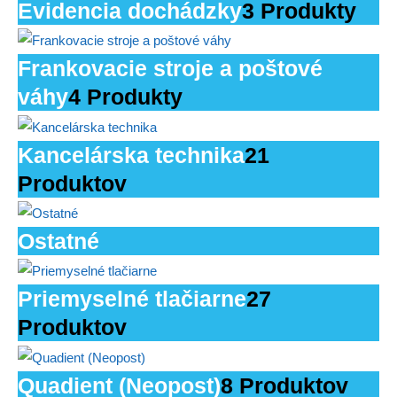
Evidencia dochádzky
3 Produkty
Frankovacie stroje a poštové
váhy
4 Produkty
Kancelárska technika
21
Produktov
Ostatné
Priemyselné tlačiarne
27
Produktov
Quadient (Neopost)
8 Produktov