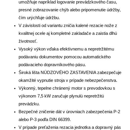
umožňuje napríklad logovanie prevádzkového času,
presné zobrazovanie chýb alebo pripomenutie údržby,
čím urýchľuje údržbu.
V závislosti od variantu zničia kalené rezacie nože z
kvalitnej ocele aj kompletné zakladače a zaistia dlhú
životnosť.
Vysoký výkon vďaka efektívnemu a nepretržitému
podávaniu dokumentov pomocou automatického
podávacieho dopravníkového pásu.
Široká lišta NÚDZOVÉHO ZASTAVENIA zabezpečuje
okamžité vypnutie stroja v prípade nebezpečenstva.
Výkonný, tepelne chránený motor s prevodovkou s
výkonom 7,5 kW zaručuje plynulú nepretržitú
prevádzku.
Bezpečné zničenie dát v úrovniach zabezpečenia P-2
alebo P-3 podľa DIN 66399.
V prípade preťaženia rezacia jednotka a dopravný pás