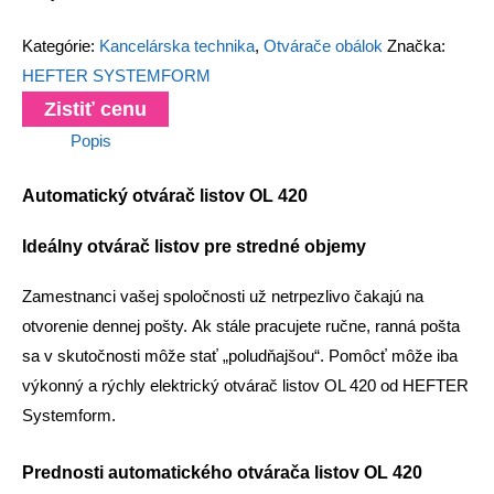
Kategórie:
Kancelárska technika
,
Otvárače obálok
Značka:
HEFTER SYSTEMFORM
Zistiť cenu
Popis
Automatický otvárač listov OL 420
Ideálny otvárač listov pre stredné objemy
Zamestnanci vašej spoločnosti už netrpezlivo čakajú na
otvorenie dennej pošty. Ak stále pracujete ručne, ranná pošta
sa v skutočnosti môže stať „poludňajšou“. Pomôcť môže iba
výkonný a rýchly elektrický otvárač listov OL 420 od HEFTER
Systemform.
Prednosti automatického otvárača listov OL 420