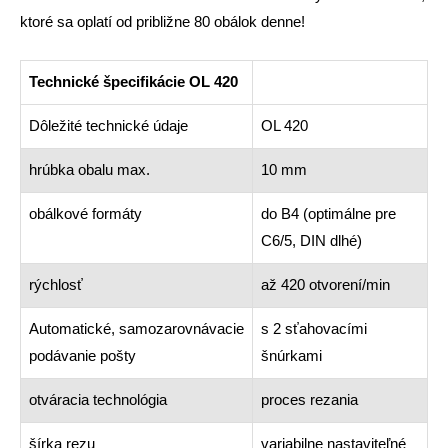
ktoré sa oplatí od približne 80 obálok denne!
Technické špecifikácie OL 420
Dôležité technické údaje
OL 420
hrúbka obalu max.
10 mm
obálkové formáty
do B4 (optimálne pre
C6/5, DIN dlhé)
rýchlosť
až 420 otvorení/min
Automatické, samozarovnávacie
s 2 sťahovacími
podávanie pošty
šnúrkami
otváracia technológia
proces rezania
šírka rezu
variabilne nastaviteľné