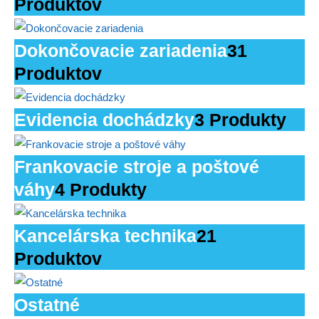
Produktov
Dokončovacie zariadenia
31
Produktov
Evidencia dochádzky
3 Produkty
Frankovacie stroje a poštové
váhy
4 Produkty
Kancelárska technika
21
Produktov
Ostatné