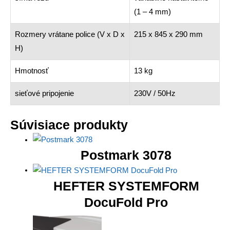
(1 – 4 mm)
Rozmery vrátane police (V x D x
215 x 845 x 290 mm
H)
Hmotnosť
13 kg
sieťové pripojenie
230V / 50Hz
Súvisiace produkty
Postmark 3078
HEFTER SYSTEMFORM
DocuFold Pro