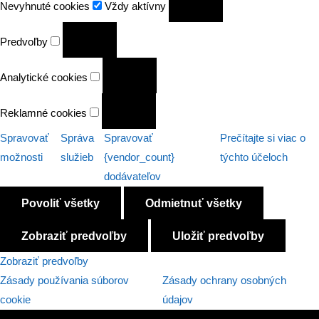
Nevyhnuté cookies
Vždy aktívny
cookies
Predvoľby
Predvoľby
Analytické
Analytické cookies
cookies
Reklamné
Reklamné cookies
cookies
Spravovať
Správa
Spravovať
Prečítajte si viac o
možnosti
služieb
{vendor_count}
týchto účeloch
dodávateľov
Povoliť všetky
Odmietnuť všetky
Zobraziť predvoľby
Uložiť predvoľby
Zobraziť predvoľby
Zásady používania súborov
Zásady ochrany osobných
cookie
údajov
Preskočiť