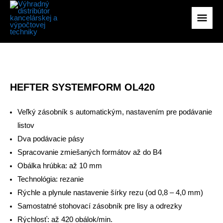
na
Hlav
obsah
Men
HEFTER SYSTEMFORM OL420
Veľký zásobník s automatickým, nastavením pre podávanie
listov
Dva podávacie pásy
Spracovanie zmiešaných formátov až do B4
Obálka hrúbka: až 10 mm
Technológia: rezanie
Rýchle a plynule nastavenie šírky rezu (od 0,8 – 4,0 mm)
Samostatné stohovací zásobník pre lisy a odrezky
Rýchlosť: až 420 obálok/min.