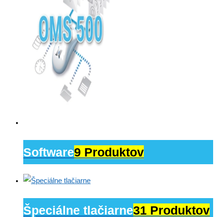
Software
9 Produktov
Špeciálne tlačiarne
31 Produktov