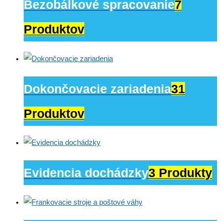
Bezobálkové spracovanie
7
Produktov
Dokončovacie zariadenia
31
Produktov
Evidencia dochádzky
3 Produkty