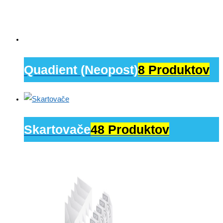
Quadient (Neopost)
8 Produktov
Skartovače
48 Produktov