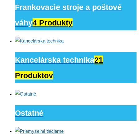
Frankovacie stroje a poštové
váhy
4 Produkty
Kancelárska technika
21
Produktov
Ostatné