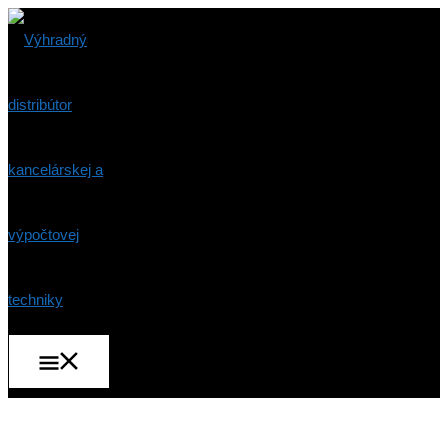
Preskočiť
na
obsah
Hlavné
Menu