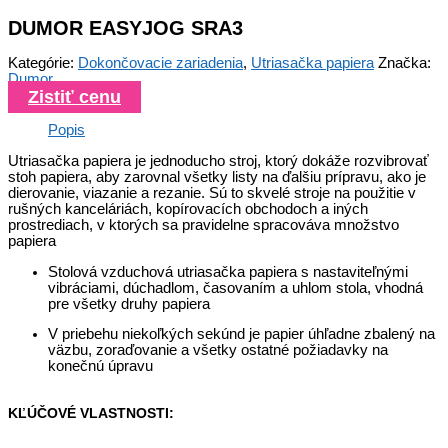
DUMOR EASYJOG SRA3
Kategórie:
Dokončovacie zariadenia
,
Utriasačka papiera
Značka:
Dumor
Zistiť cenu
Popis
Utriasačka papiera je jednoducho stroj, ktorý dokáže rozvibrovať
stoh papiera, aby zarovnal všetky listy na ďalšiu prípravu, ako je
dierovanie, viazanie a rezanie. Sú to skvelé stroje na použitie v
rušných kanceláriách, kopírovacích obchodoch a iných
prostrediach, v ktorých sa pravidelne spracováva množstvo
papiera
Stolová vzduchová utriasačka papiera s nastaviteľnými
vibráciami, dúchadlom, časovaním a uhlom stola, vhodná
pre všetky druhy papiera
V priebehu niekoľkých sekúnd je papier úhľadne zbalený na
väzbu, zoraďovanie a všetky ostatné požiadavky na
konečnú úpravu
KĽÚČOVÉ VLASTNOSTI: