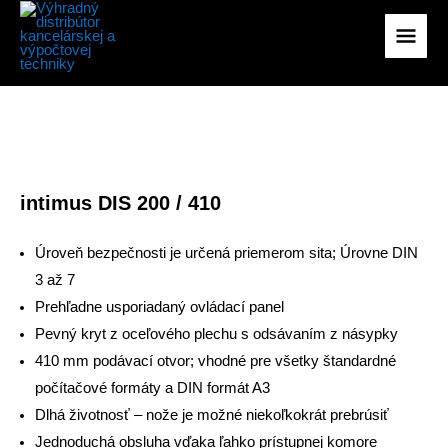
na
Hlav
obsah
Men
intimus DIS 200 / 410
Úroveň bezpečnosti je určená priemerom sita; Úrovne DIN
3 až 7
Prehľadne usporiadaný ovládací panel
Pevný kryt z oceľového plechu s odsávaním z násypky
410 mm podávací otvor; vhodné pre všetky štandardné
počítačové formáty a DIN formát A3
Dlhá životnosť – nože je možné niekoľkokrát prebrúsiť
Jednoduchá obsluha vďaka ľahko prístupnej komore