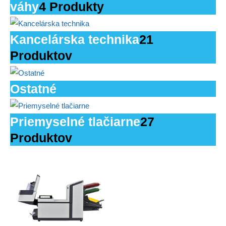
váhy
4 Produkty
Kancelárska technika
21
Produktov
Ostatné
Priemyselné tlačiarne
27
Produktov