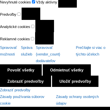
Nevyhnuté cookies
Vždy aktívny
cookies
Predvoľby
Predvoľby
Analytické
Analytické cookies
cookies
Reklamné
Reklamné cookies
cookies
Spravovať
Správa
Spravovať
Prečítajte si viac o
možnosti
služieb
{vendor_count}
týchto účeloch
dodávateľov
Povoliť všetky
Odmietnuť všetky
Zobraziť predvoľby
Uložiť predvoľby
Zobraziť predvoľby
Zásady používania súborov
Zásady ochrany osobných
cookie
údajov
Preskočiť