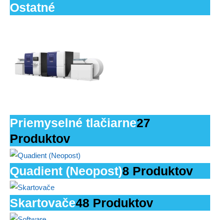
Ostatné
Priemyselné tlačiarne
27
Produktov
Quadient (Neopost)
8 Produktov
Skartovače
48 Produktov