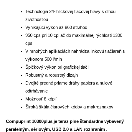
Technológia 24-ihličkovej tlačovej hlavy s dlhou
životnosťou
Vynikajúci výkon až 860 str./hod
950 cps pri 10 cpi až do maximálnej rýchlosti 1300
cps
V mnohých aplikáciách nahrádza linkovú tlačiareň s
výkonom 500 l/min
Špičkový výkon pri grafickej tlači
Robustný a robustný dizajn
Dvojité predné priame dráhy papiera a nulové
odtrhávanie
Možnosť 8 kópií
Široká škála čiarových kódov a makroznakov
Compuprint 10300plus je teraz plne štandardne vybavený
paralelným, sériovým, USB 2.0 a LAN rozhraním
.