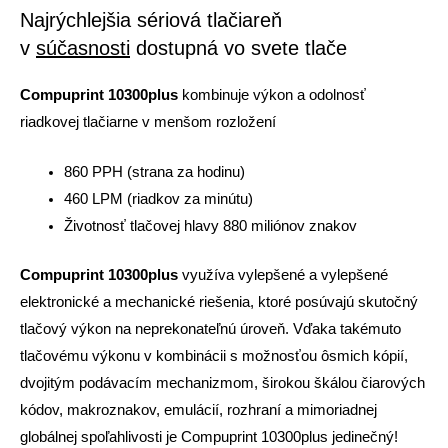
Najrýchlejšia sériová tlačiareň
v
súčasnosti
dostupná vo svete tlače
Compuprint 10300plus
kombinuje výkon a odolnosť
riadkovej tlačiarne v menšom rozložení
860 PPH (strana za hodinu)
460 LPM (riadkov za minútu)
Životnosť tlačovej hlavy 880 miliónov znakov
Compuprint 10300plus
využíva vylepšené a vylepšené
elektronické a mechanické riešenia, ktoré posúvajú skutočný
tlačový výkon na neprekonateľnú úroveň. Vďaka takémuto
tlačovému výkonu v kombinácii s možnosťou ôsmich kópií,
dvojitým podávacím mechanizmom, širokou škálou čiarových
kódov, makroznakov, emulácií, rozhraní a mimoriadnej
globálnej spoľahlivosti je Compuprint 10300plus jedinečný!