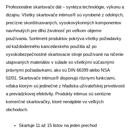
Profesionálne skartovače dát – syntéza technológie, výkonu a
dizajnu. Všetky skartovače intimus® sú vyrobené z odolných,
precízne skonštruovaných, vysokovýkonných komponentov
navrhnutých pre dlhú životnosť pri veľkom objeme
používania. Sortiment produktov pokrýva všetky požiadavky
od každodenného kancelárskeho použitia až po
vysokobezpečnostné skartovacie stroje používané na ničenie
utajovaných materiálov v súlade so všetkými súčasnými
právnymi požiadavkami, ako sú DIN 66399 alebo NSA
02/01. Skartovače intimus® disponujú rôznymi funkciami,
vďaka ktorým sú jedinečné z hľadiska užívateľskej prívetivosti
a prevádzkovej efektivity. Produkty intimus sú seriózne
komerčné skartovačky, ktoré nenájdete vo veľkých
obchodoch.
.
Skartuje 11 až 15 listov na jeden prechod