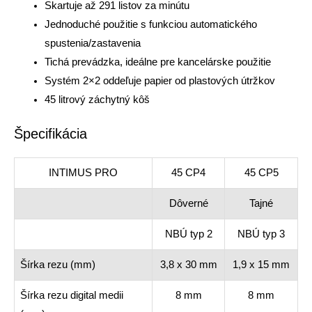
Skartuje až 291 listov za minútu
Jednoduché použitie s funkciou automatického
spustenia/zastavenia
Tichá prevádzka, ideálne pre kancelárske použitie
Systém 2×2 oddeľuje papier od plastových útržkov
45 litrový záchytný kôš
Špecifikácia
INTIMUS PRO
45 CP4
45 CP5
Dôverné
Tajné
NBÚ typ 2
NBÚ typ 3
Šírka rezu (mm)
3,8 x 30 mm
1,9 x 15 mm
Šírka rezu digital medii
8 mm
8 mm