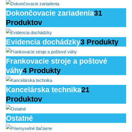
Dokončovacie zariadenia
31
Produktov
Evidencia dochádzky
3 Produkty
Frankovacie stroje a poštové
váhy
4 Produkty
Kancelárska technika
21
Produktov
Ostatné