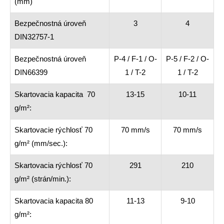
(mm)
Bezpečnostná úroveň
3
4
DIN32757-1
Bezpečnostná úroveň
P-4 / F-1 / O-
P-5 / F-2 / O-
DIN66399
1 / T-2
1 / T-2
Skartovacia kapacita 70
13-15
10-11
g/m²:
Skartovacie rýchlosť 70
70 mm/s
70 mm/s
g/m² (mm/sec.):
Skartovacia rýchlosť 70
291
210
g/m² (strán/min.):
Skartovacia kapacita 80
11-13
9-10
g/m²: