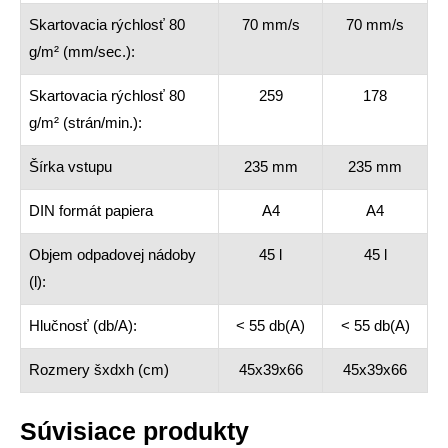
Skartovacia rýchlosť 80
70 mm/s
70 mm/s
g/m² (mm/sec.):
Skartovacia rýchlosť 80
259
178
g/m² (strán/min.):
Šírka vstupu
235 mm
235 mm
DIN formát papiera
A4
A4
Objem odpadovej nádoby
45 l
45 l
(l):
Hlučnosť (db/A):
< 55 db(A)
< 55 db(A)
Rozmery šxdxh (cm)
45x39x66
45x39x66
Súvisiace produkty