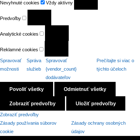
Nevyhnuté cookies
Vždy aktívny
cookies
Predvoľby
Predvoľby
Analytické
Analytické cookies
cookies
Reklamné
Reklamné cookies
cookies
Spravovať
Správa
Spravovať
Prečítajte si viac o
možnosti
služieb
{vendor_count}
týchto účeloch
dodávateľov
Povoliť všetky
Odmietnuť všetky
Zobraziť predvoľby
Uložiť predvoľby
Zobraziť predvoľby
Zásady používania súborov
Zásady ochrany osobných
cookie
údajov
Preskočiť